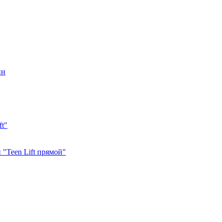
ин
ft"
"Teen Lift прямой"