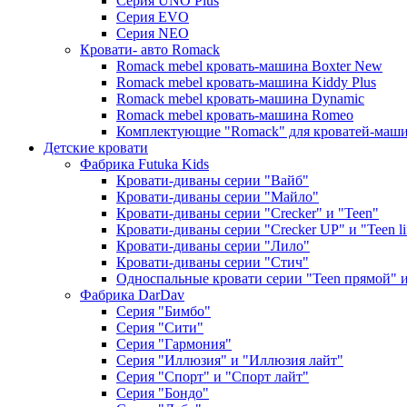
Серия UNO Plus
Серия EVO
Серия NEO
Кровати- авто Romack
Romack mebel кровать-машина Boxter New
Romack mebel кровать-машина Kiddy Plus
Romack mebel кровать-машина Dynamic
Romack mebel кровать-машина Romeo
Комплектующие "Romack" для кроватей-маш
Детские кровати
Фабрика Futuka Kids
Кровати-диваны серии "Вайб"
Кровати-диваны серии "Майло"
Кровати-диваны серии "Creсker" и "Teen"
Кровати-диваны серии "Creсker UP" и "Teen li
Кровати-диваны серии "Лило"
Кровати-диваны серии "Стич"
Односпальные кровати серии "Teen прямой" и 
Фабрика DarDav
Серия "Бимбо"
Серия "Сити"
Серия "Гармония"
Серия "Иллюзия" и "Иллюзия лайт"
Серия "Спорт" и "Спорт лайт"
Серия "Бондо"