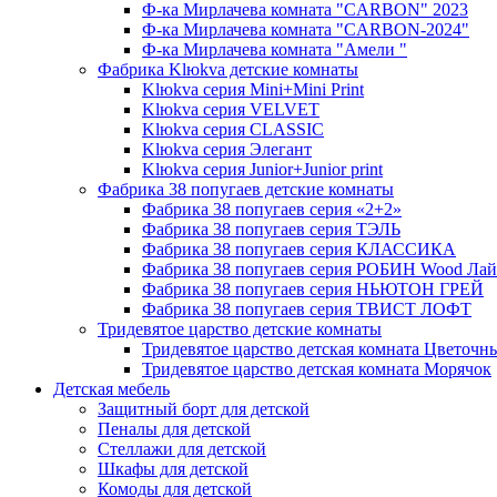
Ф-ка Мирлачева комната "CARBON" 2023
Ф-ка Мирлачева комната "CARBON-2024"
Ф-ка Мирлачева комната "Амели "
Фабрика Klюkva детские комнаты
Klюkva серия Mini+Mini Print
Klюkva серия VELVET
Klюkva серия CLASSIC
Klюkva серия Элегант
Klюkva серия Junior+Junior print
Фабрика 38 попугаев детские комнаты
Фабрика 38 попугаев серия «2+2»
Фабрика 38 попугаев серия ТЭЛЬ
Фабрика 38 попугаев серия КЛАССИКА
Фабрика 38 попугаев серия РОБИН Wood Лай
Фабрика 38 попугаев серия НЬЮТОН ГРЕЙ
Фабрика 38 попугаев серия ТВИСТ ЛОФТ
Тридевятое царство детские комнаты
Тридевятое царство детская комната Цветочн
Тридевятое царство детская комната Морячок
Детская мебель
Защитный борт для детской
Пеналы для детской
Стеллажи для детской
Шкафы для детской
Комоды для детской