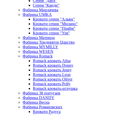
Серия "Дабл"
Серия "Канди"
Фабрика Мирлачева
Фабрика UMKA
Кровати серии "Альви"
Кровати серии "Милано"
Кровати серии "Прайм"
Кровати серии "Уля"
Фабрика Матрица
Фабрика Тридевятое Царство
Фабрика MYMILLY
Фабрика WESEN
Фабрика Romack
Romack кровать Alisa
Romack кровать Donny
Romack кровать Jenny
Romack кровать Leon
Romack кровать Oliver
Romack кровать Polly
Romack кровать-игрушка
Фабрика 38 попугаев
Фабрика DАNDY
Фабрика Весна
Фабрика Романовских
Кровати Радуга