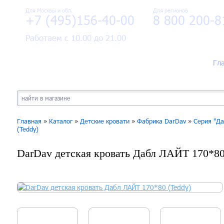
Для Москвы и обл.
Для регионов
+7 (495)156-40-00
8 800 200-8
Работаем с 10.00 до 21.00
Гл
Главная
»
Каталог
»
Детские кровати
»
Фабрика DarDav
»
Серия "Да
(Teddy)
DarDav детская кровать Дабл ЛАЙТ 170*80