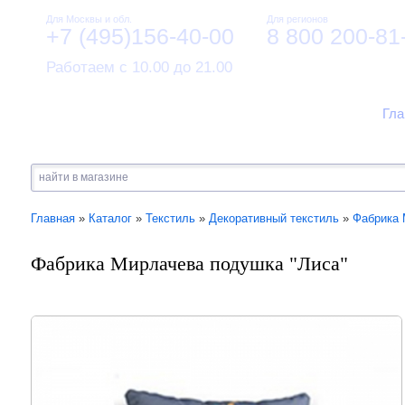
Для Москвы и обл.
Для регионов
+7 (495)156-40-00
8 800 200-81
Работаем с 10.00 до 21.00
Гла
Главная
»
Каталог
»
Текстиль
»
Декоративный текстиль
»
Фабрика 
Фабрика Мирлачева подушка "Лиса"