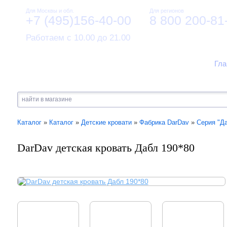
Для Москвы и обл.
Для регионов
+7 (495)156-40-00
8 800 200-81
Работаем с 10.00 до 21.00
Гла
Каталог
»
Каталог
»
Детские кровати
»
Фабрика DarDav
»
Серия "Д
DarDav детская кровать Дабл 190*80