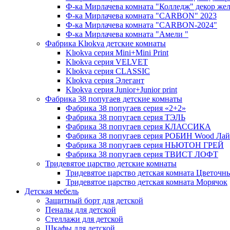
Ф-ка Мирлачева комната "Колледж" декор же
Ф-ка Мирлачева комната "CARBON" 2023
Ф-ка Мирлачева комната "CARBON-2024"
Ф-ка Мирлачева комната "Амели "
Фабрика Klюkva детские комнаты
Klюkva серия Mini+Mini Print
Klюkva серия VELVET
Klюkva серия CLASSIC
Klюkva серия Элегант
Klюkva серия Junior+Junior print
Фабрика 38 попугаев детские комнаты
Фабрика 38 попугаев серия «2+2»
Фабрика 38 попугаев серия ТЭЛЬ
Фабрика 38 попугаев серия КЛАССИКА
Фабрика 38 попугаев серия РОБИН Wood Лай
Фабрика 38 попугаев серия НЬЮТОН ГРЕЙ
Фабрика 38 попугаев серия ТВИСТ ЛОФТ
Тридевятое царство детские комнаты
Тридевятое царство детская комната Цветочн
Тридевятое царство детская комната Морячок
Детская мебель
Защитный борт для детской
Пеналы для детской
Стеллажи для детской
Шкафы для детской