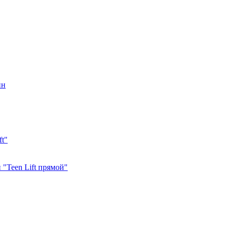
ин
ft"
"Teen Lift прямой"