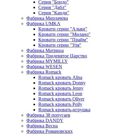
Серия "Бондо"
Серия "Дабл"
Серия "Канди"
Фабрика Мирлачева
Фабрика UMKA
Кровати серии "Альви"
Кровати серии "Милано"
Кровати серии "Прайм"
Кровати серии "Уля"
Фабрика Матрица
Фабрика Тридевятое Царство
Фабрика MYMILLY
Фабрика WESEN
Фабрика Romack
Romack кровать Alisa
Romack кровать Donny
Romack кровать Jenny
Romack кровать Leon
Romack кровать Oliver
Romack кровать Polly
Romack кровать-игрушка
Фабрика 38 попугаев
Фабрика DАNDY
Фабрика Весна
Фабрика Романовских