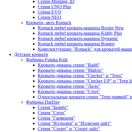
Серия Mustang 3D
Серия UNO Plus
Серия EVO
Серия NEO
Кровати- авто Romack
Romack mebel кровать-машина Boxter New
Romack mebel кровать-машина Kiddy Plus
Romack mebel кровать-машина Dynamic
Romack mebel кровать-машина Romeo
Комплектующие "Romack" для кроватей-маш
Детские кровати
Фабрика Futuka Kids
Кровати-диваны серии "Вайб"
Кровати-диваны серии "Майло"
Кровати-диваны серии "Creсker" и "Teen"
Кровати-диваны серии "Creсker UP" и "Teen li
Кровати-диваны серии "Лило"
Кровати-диваны серии "Стич"
Односпальные кровати серии "Teen прямой" и 
Фабрика DarDav
Серия "Бимбо"
Серия "Сити"
Серия "Гармония"
Серия "Иллюзия" и "Иллюзия лайт"
Серия "Спорт" и "Спорт лайт"