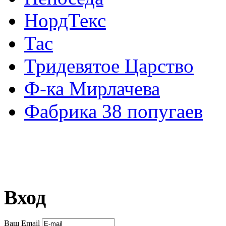
НордТекс
Тас
Тридевятое Царство
Ф-ка Мирлачева
Фабрика 38 попугаев
Вход
Ваш Email