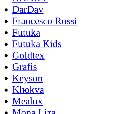
DarDav
Francesco Rossi
Futuka
Futuka Kids
Goldtex
Grafis
Keyson
Klюkva
Mealux
Mona Liza