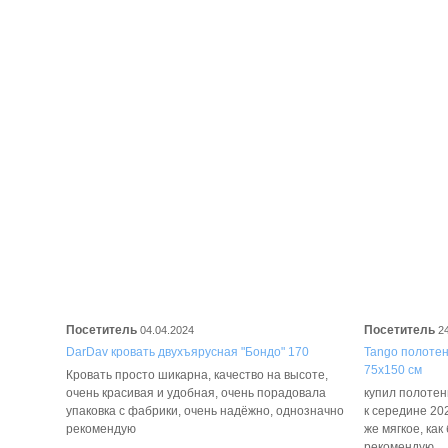
Посетитель
Посетитель
04.04.2024
2
DarDav кровать двухъярусная "Бондо" 170
Tango полотенц
75х150 см
Кровать просто шикарна, качество на высоте,
очень красивая и удобная, очень порадовала
купил полотенц
упаковка с фабрики, очень надёжно, однозначно
к середине 202
рекомендую
же мягкое, как
рекомендую