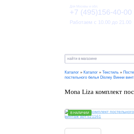
Для Москвы и обл.
+7 (495)156-40-00
Работаем с 10.00 до 21.00
Каталог
»
Каталог
»
Текстиль
»
Посте
постельного белья Disney Винни винт
Mona Liza комплект пос
В НАЛИЧИИ