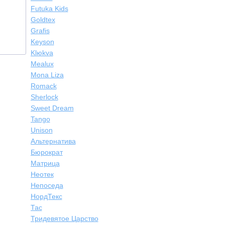
Futuka Kids
Goldtex
Grafis
Keyson
Klюkva
Mealux
Mona Liza
Romack
Sherlock
Sweet Dream
Tango
Unison
Альтернатива
Бюрократ
Матрица
Неотек
Непоседа
НордТекс
Тас
Тридевятое Царство