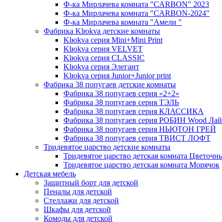
Ф-ка Мирлачева комната "CARBON" 2023
Ф-ка Мирлачева комната "CARBON-2024"
Ф-ка Мирлачева комната "Амели "
Фабрика Klюkva детские комнаты
Klюkva серия Mini+Mini Print
Klюkva серия VELVET
Klюkva серия CLASSIC
Klюkva серия Элегант
Klюkva серия Junior+Junior print
Фабрика 38 попугаев детские комнаты
Фабрика 38 попугаев серия «2+2»
Фабрика 38 попугаев серия ТЭЛЬ
Фабрика 38 попугаев серия КЛАССИКА
Фабрика 38 попугаев серия РОБИН Wood Лай
Фабрика 38 попугаев серия НЬЮТОН ГРЕЙ
Фабрика 38 попугаев серия ТВИСТ ЛОФТ
Тридевятое царство детские комнаты
Тридевятое царство детская комната Цветочн
Тридевятое царство детская комната Морячок
Детская мебель
Защитный борт для детской
Пеналы для детской
Стеллажи для детской
Шкафы для детской
Комоды для детской