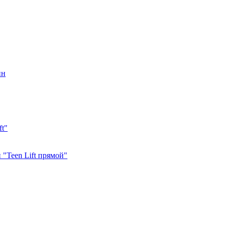
ин
ft"
"Teen Lift прямой"