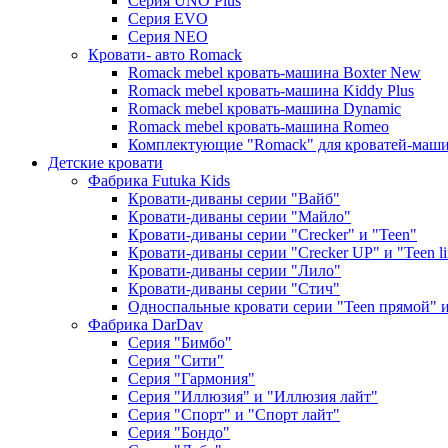
Серия UNO Plus
Серия EVO
Серия NEO
Кровати- авто Romack
Romack mebel кровать-машина Boxter New
Romack mebel кровать-машина Kiddy Plus
Romack mebel кровать-машина Dynamic
Romack mebel кровать-машина Romeo
Комплектующие "Romack" для кроватей-маш
Детские кровати
Фабрика Futuka Kids
Кровати-диваны серии "Вайб"
Кровати-диваны серии "Майло"
Кровати-диваны серии "Creсker" и "Teen"
Кровати-диваны серии "Creсker UP" и "Teen li
Кровати-диваны серии "Лило"
Кровати-диваны серии "Стич"
Односпальные кровати серии "Teen прямой" и 
Фабрика DarDav
Серия "Бимбо"
Серия "Сити"
Серия "Гармония"
Серия "Иллюзия" и "Иллюзия лайт"
Серия "Спорт" и "Спорт лайт"
Серия "Бондо"