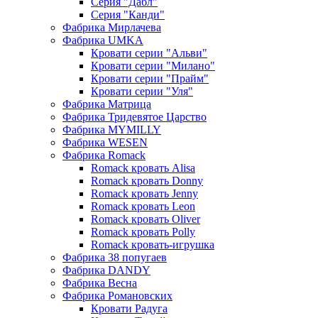
Серия "Дабл"
Серия "Канди"
Фабрика Мирлачева
Фабрика UMKA
Кровати серии "Альви"
Кровати серии "Милано"
Кровати серии "Прайм"
Кровати серии "Уля"
Фабрика Матрица
Фабрика Тридевятое Царство
Фабрика MYMILLY
Фабрика WESEN
Фабрика Romack
Romack кровать Alisa
Romack кровать Donny
Romack кровать Jenny
Romack кровать Leon
Romack кровать Oliver
Romack кровать Polly
Romack кровать-игрушка
Фабрика 38 попугаев
Фабрика DАNDY
Фабрика Весна
Фабрика Романовских
Кровати Радуга