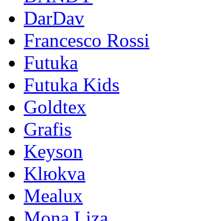
DarDav
Francesco Rossi
Futuka
Futuka Kids
Goldtex
Grafis
Keyson
Klюkva
Mealux
Mona Liza