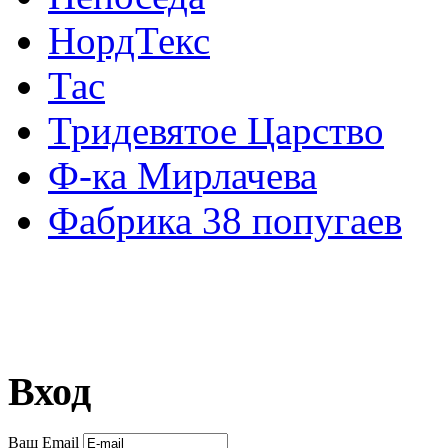
НордТекс
Тас
Тридевятое Царство
Ф-ка Мирлачева
Фабрика 38 попугаев
Вход
Ваш Email