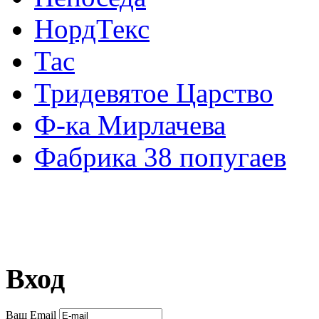
НордТекс
Тас
Тридевятое Царство
Ф-ка Мирлачева
Фабрика 38 попугаев
Вход
Ваш Email