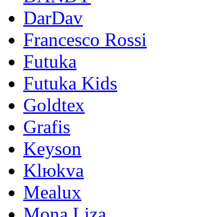
DarDav
Francesco Rossi
Futuka
Futuka Kids
Goldtex
Grafis
Keyson
Klюkva
Mealux
Mona Liza