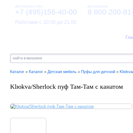
Для Москвы и обл.
Для регионов
+7 (495)156-40-00
8 800 200-81
Работаем с 10.00 до 21.00
Гла
Каталог
»
Каталог
»
Детская мебель
»
Пуфы для детской
»
Klюkva
Klюkva/Sherlock пуф Там-Там с канатом